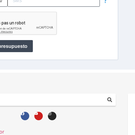
?
 presupuesto