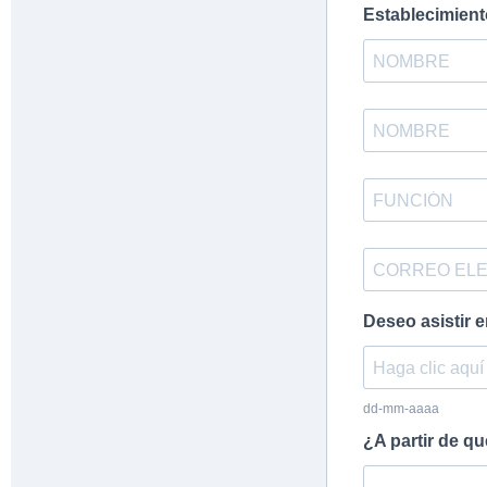
Establecimient
Deseo asistir e
dd-mm-aaaa
¿A partir de q