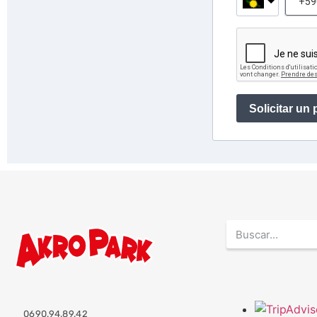
Solicitar un
0690.94.89.42