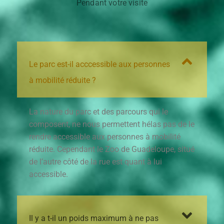
Pendant votre visite
Le parc est-il acccessible aux personnes
à mobilité réduite ?
La nature du parc et des parcours qui le
composent, ne nous permettent hélas pas de le
rendre accessible aux personnes à mobilité
réduite. Cependant le Zoo de Guadeloupe, situé
de l’autre côté de la rue est quant à lui
accessible.
Il y a t-il un poids maximum à ne pas