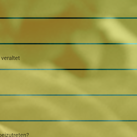
 veraltet
beizutreten?