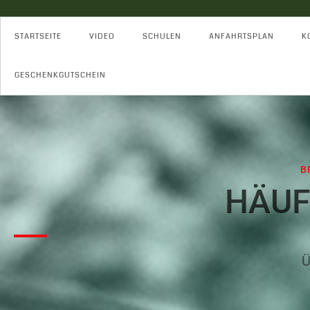
STARTSEITE
VIDEO
SCHULEN
ANFAHRTSPLAN
K
GESCHENKGUTSCHEIN
B
HÄUF
Ü