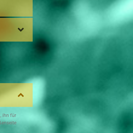
 ihn für
ßenseite