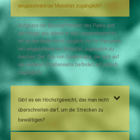
eingeschränkter Mobilität zugänglich?
Aufgrund der Beschaffenheit des Parks und
der Wege, aus denen er sich zusammensetzt,
ist es uns leider nicht möglich, ihn für Personen
mit eingeschränkter Mobilität zugänglich zu
machen. Der Zoo von Guadeloupe, der sich auf
der anderen Straßenseite befindet, ist jedoch
zugänglich.
Gibt es ein Höchstgewicht, das man nicht
überschreiten darf, um die Strecken zu
bewältigen?