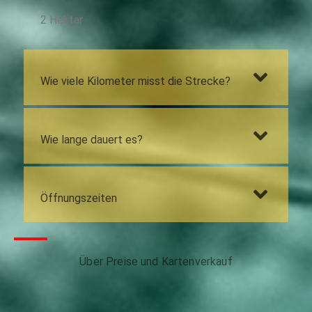
2 Hektar
Wie viele Kilometer misst die Strecke?
Wie lange dauert es?
Öffnungszeiten
Über Preise und Kartenverkauf