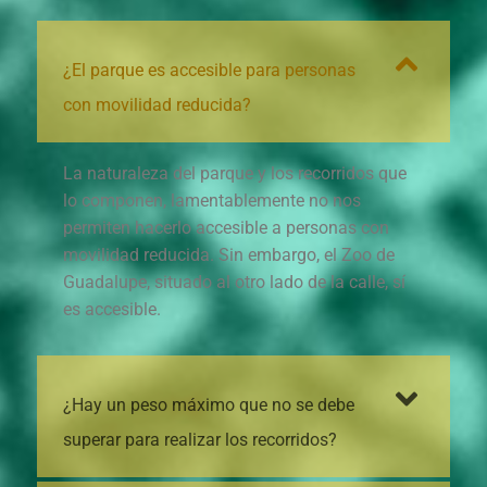
¿El parque es accesible para personas
con movilidad reducida?
La naturaleza del parque y los recorridos que
lo componen, lamentablemente no nos
permiten hacerlo accesible a personas con
movilidad reducida. Sin embargo, el Zoo de
Guadalupe, situado al otro lado de la calle, sí
es accesible.
¿Hay un peso máximo que no se debe
superar para realizar los recorridos?