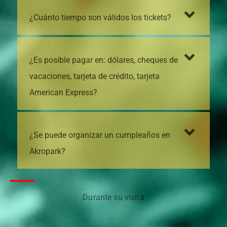
¿Cuánto tiempo son válidos los tickets?
¿Es posible pagar en: dólares, cheques de
vacaciones, tarjeta de crédito, tarjeta
American Express?
¿Se puede organizar un cumpleaños en
Akropark?
Durante su visita