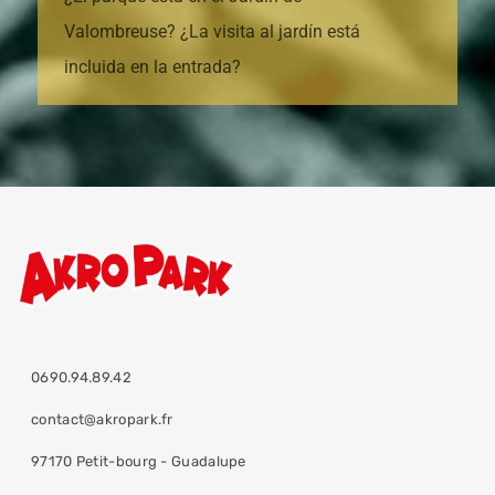
Valombreuse? ¿La visita al jardín está
incluida en la entrada?
0690.94.89.42
contact@akropark.fr
97170 Petit-bourg - Guadalupe