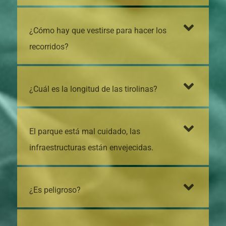
¿Cómo hay que vestirse para hacer los
recorridos?
¿Cuál es la longitud de las tirolinas?
El parque está mal cuidado, las
infraestructuras están envejecidas.
¿Es peligroso?